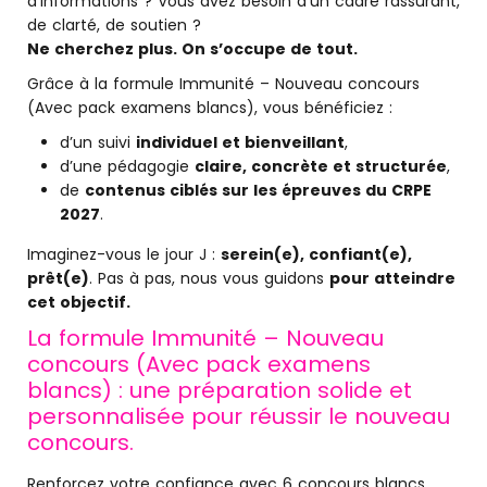
d’informations ? Vous avez besoin d’un cadre rassurant,
de clarté, de soutien ?
Ne cherchez plus. On s’occupe de tout.
Grâce à la formule Immunité – Nouveau concours
(Avec pack examens blancs), vous bénéficiez :
d’un suivi
individuel et bienveillant
,
d’une pédagogie
claire, concrète et structurée
,
de
contenus ciblés sur les épreuves du CRPE
2027
.
Imaginez-vous le jour J :
serein(e), confiant(e),
prêt(e)
. Pas à pas, nous vous guidons
pour atteindre
cet objectif.
La formule Immunité – Nouveau
concours (Avec pack examens
blancs) : une préparation solide et
personnalisée pour réussir le nouveau
concours.
Renforcez votre confiance avec 6 concours blancs